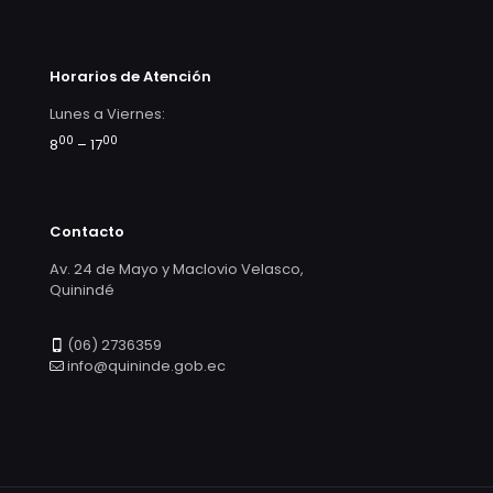
Horarios de Atención
Lunes a Viernes:
00
00
8
– 17
Contacto
Av. 24 de Mayo y Maclovio Velasco,
Quinindé
(06) 2736359
info@quininde.gob.ec