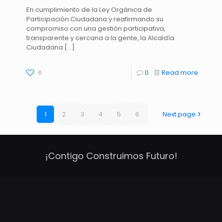
En cumplimiento de la Ley Orgánica de
Participación Ciudadana y reafirmando su
compromiso con una gestión participativa,
transparente y cercana a la gente, la Alcaldía
Ciudadana
[…]
6
0
Read more
1
2
3
4
5
6
Next page
¡Contigo Construimos Futuro!