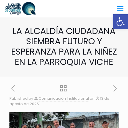
Open
LA ALCALDÍA CIUDADANA
SIEMBRA FUTURO Y
ESPERANZA PARA LA NIÑEZ
EN LA PARROQUIA VICHE
Published by
Comunicación Institucional
on
13 de
agosto de 2025