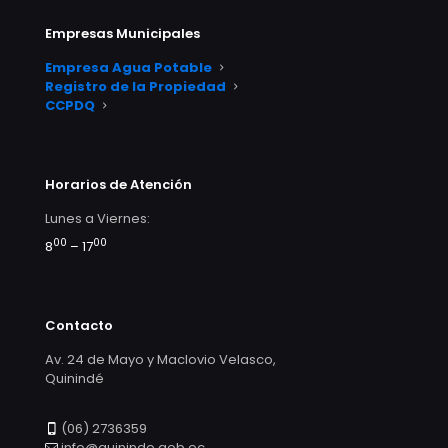
Empresas Municipales
Empresa Agua Potable
Registro de la Propiedad
CCPDQ
Horarios de Atención
Lunes a Viernes:
00
00
8
– 17
Contacto
Av. 24 de Mayo y Maclovio Velasco,
Quinindé
(06) 2736359
info@quininde.gob.ec