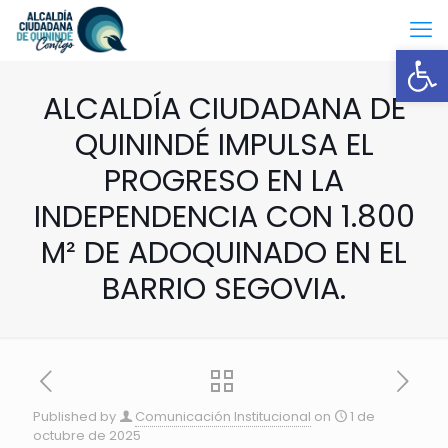
Open
ALCALDÍA CIUDADANA DE
QUININDÉ IMPULSA EL
PROGRESO EN LA
INDEPENDENCIA CON 1.800
M² DE ADOQUINADO EN EL
BARRIO SEGOVIA.
Published by
Comunicación Institucional
on
1 de
octubre de 2025