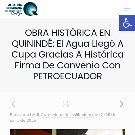
Open
OBRA HISTÓRICA EN
QUININDÉ: El Agua Llegó A
Cupa Gracias A Histórica
Firma De Convenio Con
PETROECUADOR
Published by
Comunicación Institucional
on
25 de
junio de 2025