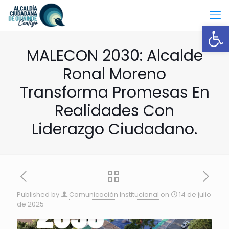
Open
MALECON 2030: Alcalde
Ronal Moreno
Transforma Promesas En
Realidades Con
Liderazgo Ciudadano.
Published by
Comunicación Institucional
on
14 de julio
de 2025