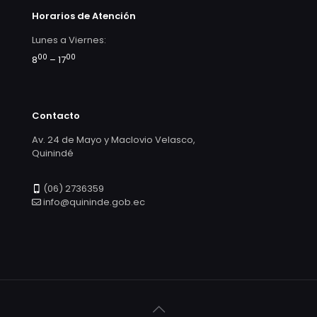
Horarios de Atención
Lunes a Viernes:
00
00
8
– 17
Contacto
Av. 24 de Mayo y Maclovio Velasco,
Quinindé
(06) 2736359
info@quininde.gob.ec