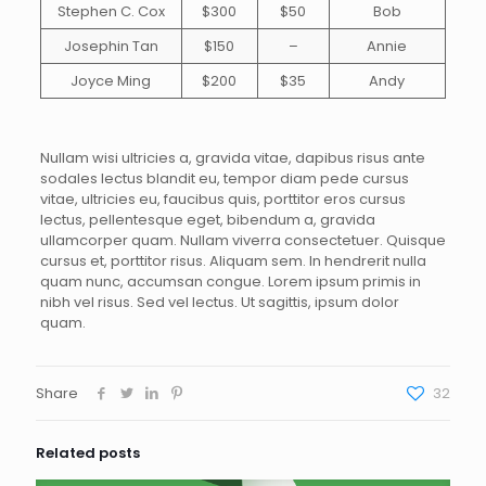
Stephen C. Cox
$300
$50
Bob
Josephin Tan
$150
–
Annie
Joyce Ming
$200
$35
Andy
Nullam wisi ultricies a, gravida vitae, dapibus risus ante
sodales lectus blandit eu, tempor diam pede cursus
vitae, ultricies eu, faucibus quis, porttitor eros cursus
lectus, pellentesque eget, bibendum a, gravida
ullamcorper quam. Nullam viverra consectetuer. Quisque
cursus et, porttitor risus. Aliquam sem. In hendrerit nulla
quam nunc, accumsan congue. Lorem ipsum primis in
nibh vel risus. Sed vel lectus. Ut sagittis, ipsum dolor
quam.
Share
32
Related posts