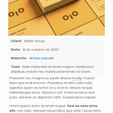
Client
Muffin Group
Date
15 de octubre de 2020
Website
View website
Task
Nulla imperdiet sit amet magna. Vestibulum
dapibus, mauris nec malesuada fames ac turpis
Praesent nec magna ac pede. Mauris
tooltip
mauris.
Nam quis erat id tortor. Phasellus at nibh nulla nulla,
egestas quam eu tortor orci, id eros. Mauris neque.
Pellentesque dolor. Mauris in est. Vivamus lacus sed
justo. Aenean ac dignissim nibh. Suspendisse sapien.
Lorem ipsum dolor sit amet augue.
Sed eu sem urna
elit
, non odio. Aenean lacus tellus quis ante. Fusce enim.