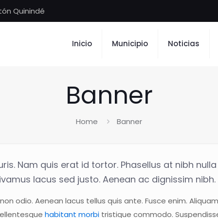
tón Quinindé
Inicio
Municipio
Noticias
Banner
Home
Banner
is. Nam quis erat id tortor. Phasellus at nibh nulla
 Vivamus lacus sed justo. Aenean ac dignissim nibh
, non odio. Aenean lacus tellus quis ante. Fusce enim. Aliqua
Pellentesque
habitant morbi
tristique commodo. Suspendisse v