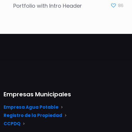
Portfolio with Intro Header
86
Empresas Municipales
Empresa Agua Potable
Registro de la Propiedad
CCPDQ