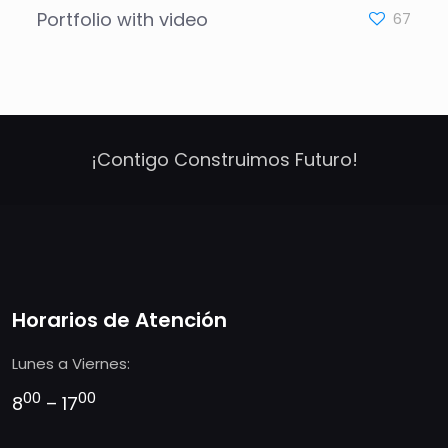
Portfolio with video
67
¡Contigo Construimos Futuro!
Horarios de Atención
Lunes a Viernes:
00
00
8
– 17