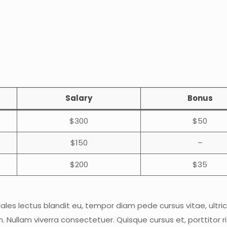
Salary
Bonus
$300
$50
$150
–
$200
$35
dales lectus blandit eu, tempor diam pede cursus vitae, ultrici
Nullam viverra consectetuer. Quisque cursus et, porttitor r